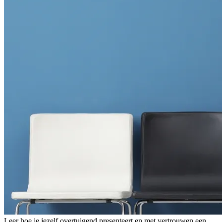
Leer hoe je jezelf overtuigend presenteert en met vertrouwen een