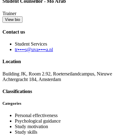
Student Counsellor - Mo Arab
Trainer
View bio
Contact us
Student Services
tr••••s@uva••••a.nl
Location
Building JK, Room 2.92, Roeterseilandcampus, Nieuwe
Achtergracht 184, Amsterdam
Classifications
Categories
Personal effectiveness
Psychological guidance
Study motivation
Study skills